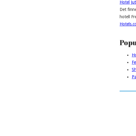
Hotel Jut
Det finn
hotell F
Hotels.
Popu
Ho
Fe
Sh
Pa