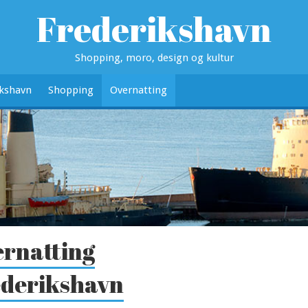
Frederikshavn
Shopping, moro, design og kultur
ikshavn
Shopping
Overnatting
rnatting
derikshavn