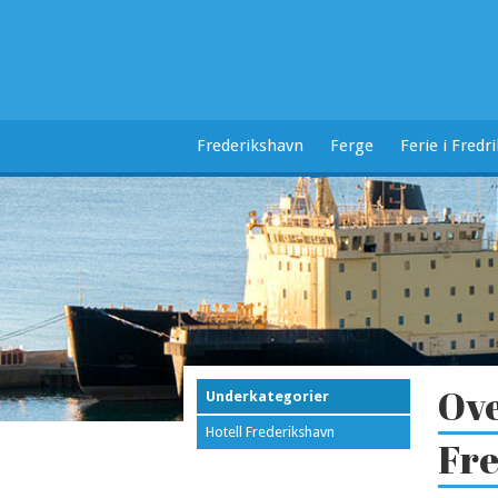
Frederikshavn
Ferge
Ferie i Fredr
Ove
Underkategorier
Hotell Frederikshavn
Fre