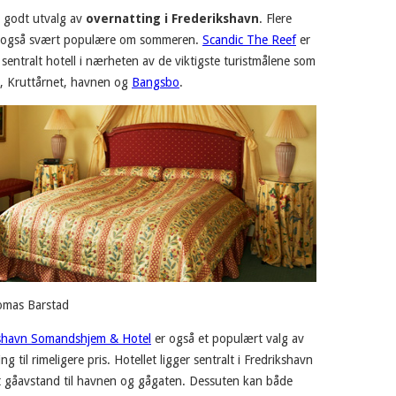
t godt utvalg av
overnatting i Frederikshavn
. Flere
r også svært populære om sommeren.
Scandic The Reef
er
 sentralt hotell i nærheten av de viktigste turistmålene som
, Kruttårnet, havnen og
Bangsbo
.
omas Barstad
kshavn Somandshjem & Hotel
er også et populært valg av
ng til rimeligere pris. Hotellet ligger sentralt i Fredrikshavn
 gåavstand til havnen og gågaten. Dessuten kan både