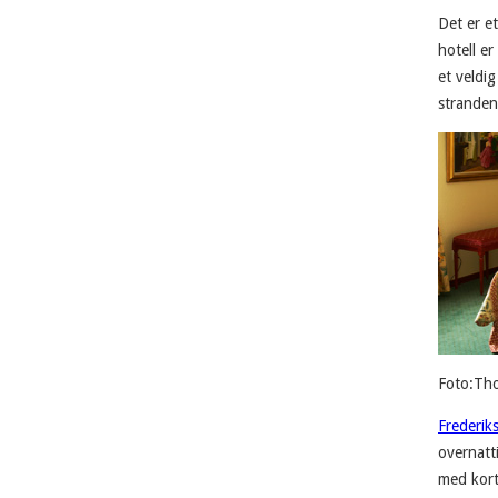
Det er e
hotell e
et veldig
stranden
Foto:Th
Frederi
overnatti
med kort