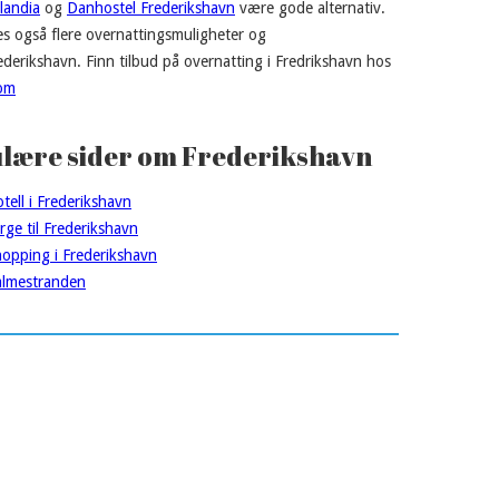
landia
og
Danhostel Frederikshavn
være gode alternativ.
es også flere overnattingsmuligheter og
rederikshavn. Finn tilbud på overnatting i Fredrikshavn hos
com
lære sider om Frederikshavn
tell i Frederikshavn
rge til Frederikshavn
opping i Frederikshavn
lmestranden