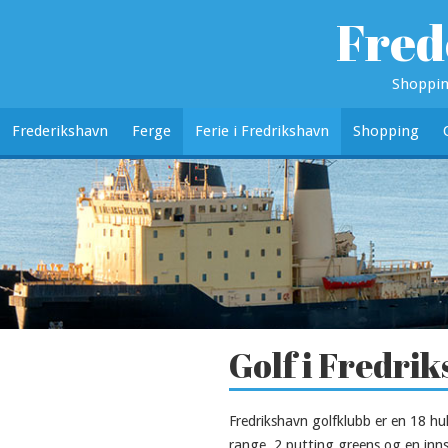
Fred
Shoppin
Frederikshavn
Ferge
Ferie i Fredrikshavn
Shopping
Golf i Fredri
Fredrikshavn golfklubb er en 18 hu
range, 2 putting greens og en inns